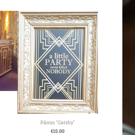
Rāmis "Gatsby"
€15.00