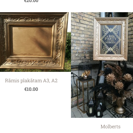
€20.00
Rāmis plakātam A3, A2
€10.00
Molberts