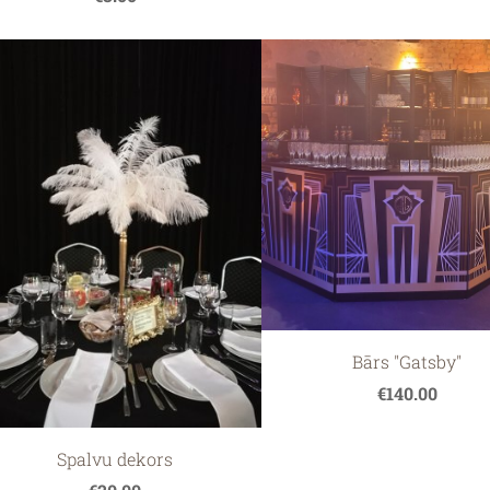
Bārs "Gatsby"
€140.00
Spalvu dekors