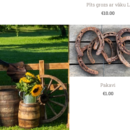
Pīts grozs ar vāku L
€10.00
Pakavi
€1.00