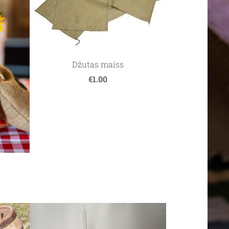
Džutas maiss
€1.00