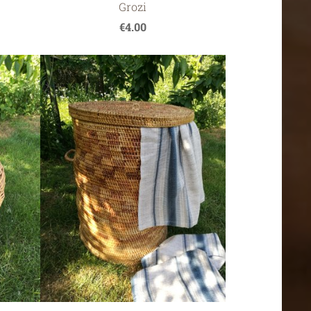
Grozi
€4.00