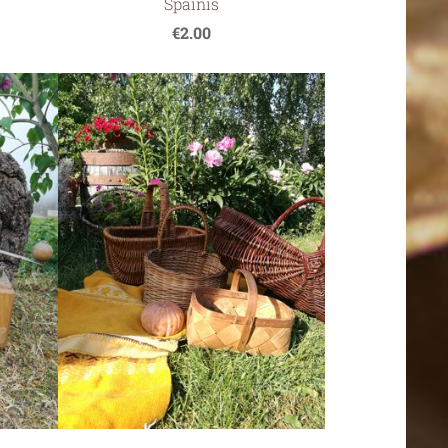
Spainis
€2.00