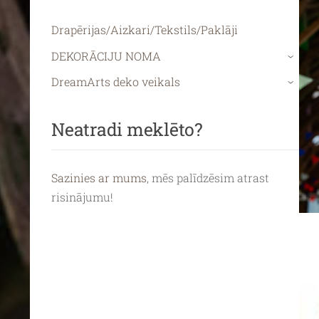
Drapērijas/Aizkari/Tekstils/Paklāji
DEKORĀCIJU NOMA
›
DreamArts deko veikals
›
Neatradi meklēto?
Sazinies ar mums
, mēs palīdzēsim atrast
risinājumu!