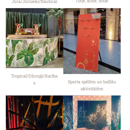
70tie, 80tie, 90tie
Jūra/Jūrnieki/Nautical
Tropical/Džungļi/Karība
Sporta spēlēm un ballīšu
s
aktivitātēm