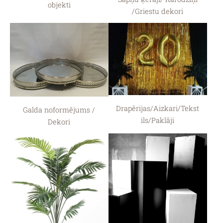
objekti
/Griestu dekori
Drapērijas/Aizkari/Tekst
Galda noformējums /
ils/Paklāji
Dekori