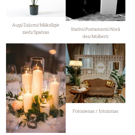
Augi/Zaļumi/Mākslīgie
Statīvi/Postamenti/Norā
ziedi/Spalvas
des/Molberti
Fotosienas / fotozonas