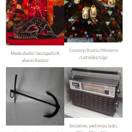
Country/Rustic/Western
Maskuballe/Jaungads/K
/Latvisks/Līgo
abare/Kazino
Senlietas, padomju laiki,