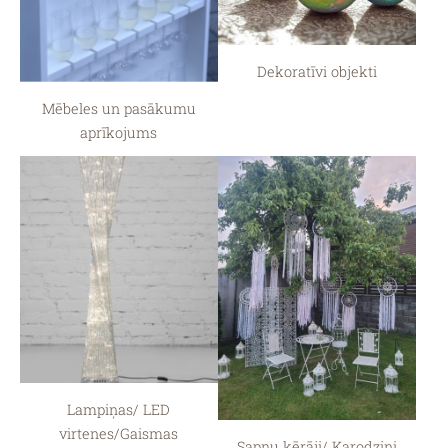
Dekoratīvi objekti
Mēbeles un pasākumu
aprīkojums
Lampiņas/ LED
virtenes/Gaismas
Sapņu ķērāji/ Karodziņi