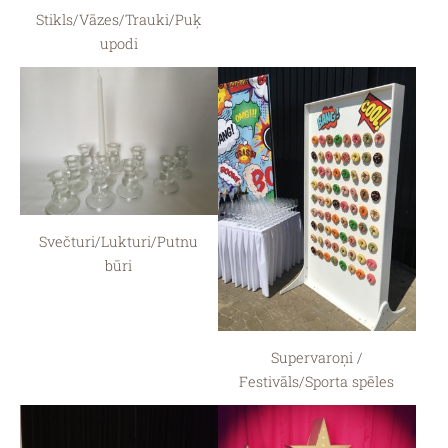
Stikls/Vāzes/Trauki/Puķ
upodi
Svečturi/Lukturi/Putnu
būri
Supervaroņi /
Festivāls/Sporta spēles