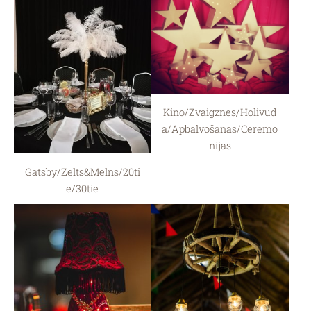
Kino/Zvaigznes/Holivud
a/Apbalvošanas/Ceremo
nijas
Gatsby/Zelts&Melns/20ti
e/30tie