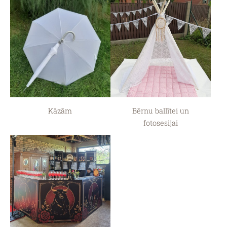
Kāzām
Bērnu ballītei un
fotosesijai