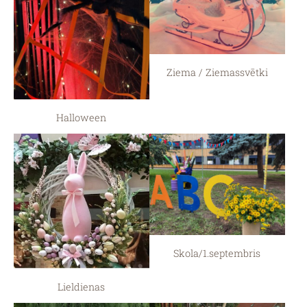
Ziema / Ziemassvētki
Halloween
Skola/1.septembris
Lieldienas