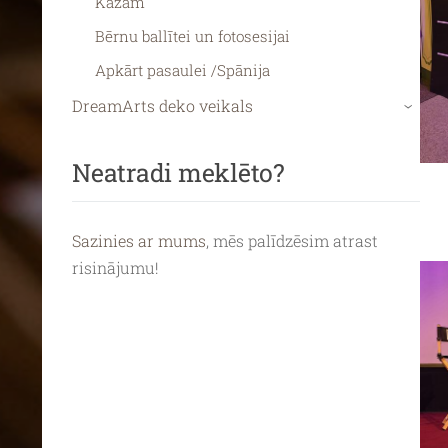
Kāzām
Bērnu ballītei un fotosesijai
Apkārt pasaulei /Spānija
DreamArts deko veikals
›
Neatradi meklēto?
Sazinies ar mums
, mēs palīdzēsim atrast
risinājumu!