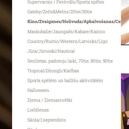
Supervaroņi / Festivāls/Sporta spēles
Gatsby/Zelts&Melns/20tie/30tie
Kino/Zvaigznes/Holivuda/Apbalvošanas/Cerem
Maskuballe/Jaungads/Kabare/Kazino
Country/Rustic/Western/Latvisks/Līgo
Jūra/Jūrnieki/Nautical
Senlietas, padomju laiki, 70tie, 80tie, 90tie
Tropical/Džungļi/Karības
Sporta spēlēm un ballīšu aktivitātēm
Halloween
Ziema / Ziemassvētki
Lieldienas
Skola/1.septembris