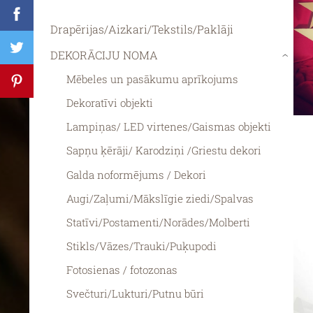
Drapērijas/Aizkari/Tekstils/Paklāji
DEKORĀCIJU NOMA
›
Mēbeles un pasākumu aprīkojums
Dekoratīvi objekti
Lampiņas/ LED virtenes/Gaismas objekti
Sapņu ķērāji/ Karodziņi /Griestu dekori
Galda noformējums / Dekori
Augi/Zaļumi/Mākslīgie ziedi/Spalvas
Statīvi/Postamenti/Norādes/Molberti
Stikls/Vāzes/Trauki/Puķupodi
Fotosienas / fotozonas
Svečturi/Lukturi/Putnu būri