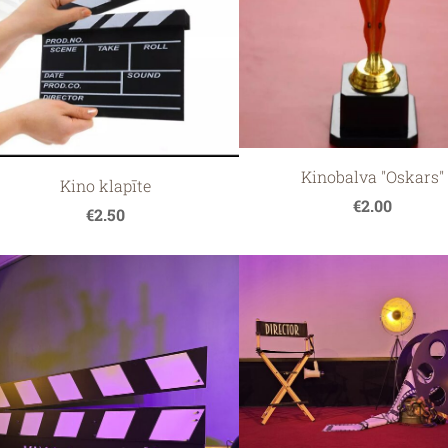
onijas
Kinobalva "Oskars"
Kino klapīte
€2.00
€2.50