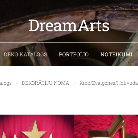
DreamArts
DEKO KATALOGS
PORTFOLIO
NOTEIKUMI
alogs
DEKORĀCIJU NOMA
Kino/Zvaigznes/Holivud