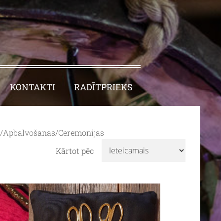
KONTAKTI
RADĪTPRIEKS
a/Apbalvošanas/Ceremonijas
Kārtot pēc