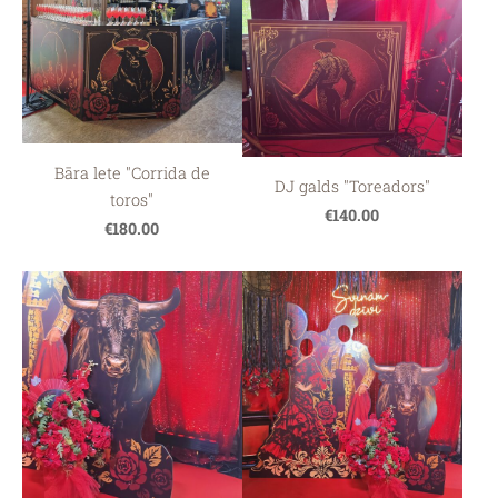
Bāra lete "Corrida de
DJ galds "Toreadors"
toros"
€140.00
€180.00