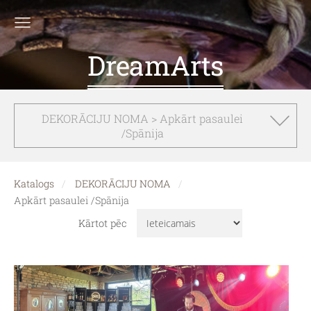
DreamArts
DEKORĀCIJU NOMA > Apkārt pasaulei
/Spānija
Katalogs
DEKORĀCIJU NOMA
Apkārt pasaulei /Spānija
Kārtot pēc