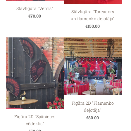
Stāvfigūra "Vērsis"
Stāvfigūra "Toreadors
€70.00
un flamenko dejotāja"
€150.00
Figūra 2D "Flamenko
dejotāja"
Figūra 2D "Spānietes
€80.00
vēdeklis"