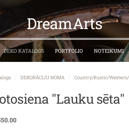
DreamArts
DEKO KATALOGS
PORTFOLIO
NOTEIKUMI
alogs
DEKORĀCIJU NOMA
Country/Rustic/Western/
otosiena "Lauku sēta"
550.00