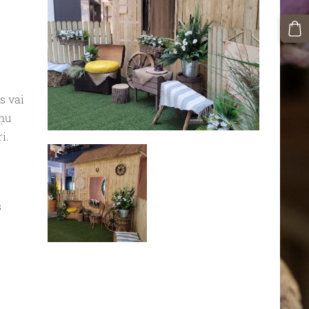
s vai
iņu
i.
s