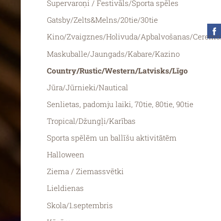
Supervaroņi / Festivāls/Sporta spēles
Gatsby/Zelts&Melns/20tie/30tie
Kino/Zvaigznes/Holivuda/Apbalvošanas/Ceremo
Maskuballe/Jaungads/Kabare/Kazino
Country/Rustic/Western/Latvisks/Līgo
Jūra/Jūrnieki/Nautical
Senlietas, padomju laiki, 70tie, 80tie, 90tie
Tropical/Džungļi/Karības
Sporta spēlēm un ballīšu aktivitātēm
Halloween
Ziema / Ziemassvētki
Lieldienas
Skola/1.septembris