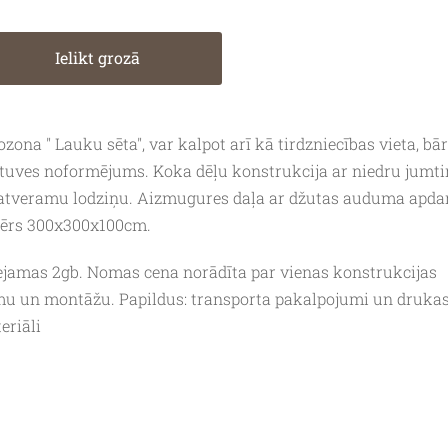
Ielikt grozā
ozona " Lauku sēta", var kalpot arī kā tirdzniecības vieta, bār
tuves noformējums. Koka dēļu konstrukcija ar niedru jumt
atveramu lodziņu. Aizmugures daļa ar džutas auduma apdar
ērs 300x300x100cm.
ejamas 2gb. Nomas cena norādīta par vienas konstrukcijas
u un montāžu. Papildus: transporta pakalpojumi un druka
eriāli