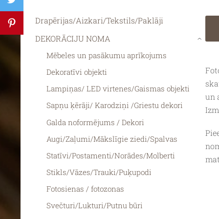
Drapērijas/Aizkari/Tekstils/Paklāji
DEKORĀCIJU NOMA
›
Mēbeles un pasākumu aprīkojums
Fot
Dekoratīvi objekti
ska
Lampiņas/ LED virtenes/Gaismas objekti
un 
Sapņu ķērāji/ Karodziņi /Griestu dekori
Izm
Galda noformējums / Dekori
Pie
Augi/Zaļumi/Mākslīgie ziedi/Spalvas
nom
Statīvi/Postamenti/Norādes/Molberti
mat
Stikls/Vāzes/Trauki/Puķupodi
Fotosienas / fotozonas
Svečturi/Lukturi/Putnu būri