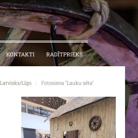
KONTAKTI
RADĪTPRIEKS
Latvisks/Līgo
Fotosiena "Lauku sēta"