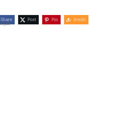
Share
Post
Pin
Ieteikt
nijas