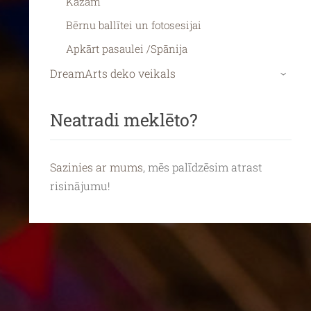
Kāzām
Bērnu ballītei un fotosesijai
Apkārt pasaulei /Spānija
DreamArts deko veikals
›
Neatradi meklēto?
Sazinies ar mums
, mēs palīdzēsim atrast
risinājumu!