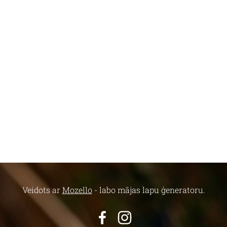
Veidots ar
Mozello
- labo mājas lapu ģeneratoru.