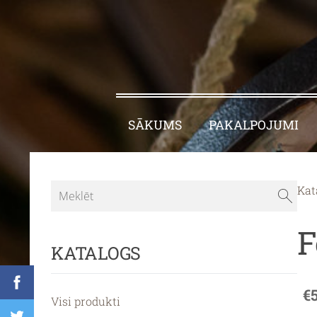
SĀKUMS
PAKALPOJUMI
Kat
F
KATALOGS
€
Visi produkti