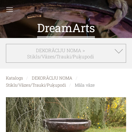
DreamArts
DEKORĀCIJU NOMA >
Stikls/Vāzes/Trauki/Puķupodi
Katalogs
DEKORĀCIJU NOMA
Stikls/Vāzes/Trauki/Puķupodi
Māla vāze