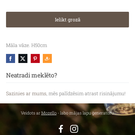
Ielikt grozā
Māla vāze. H50cm
Neatradi meklēto?
Sazinies ar mums
, mēs palīdzēsim atrast risinājumu!
Veidots ar
Mozello
- labo mājas lapu ģeneratoru.