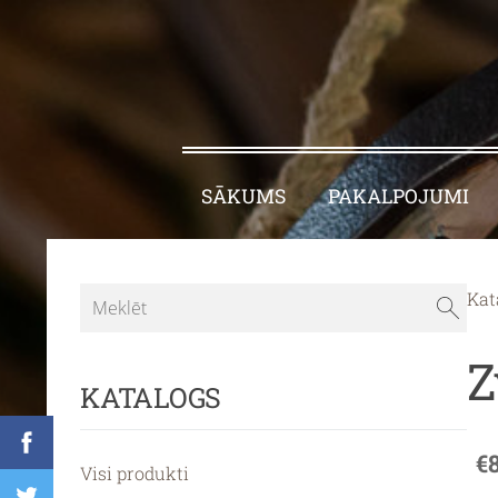
SĀKUMS
PAKALPOJUMI
Kat
Z
KATALOGS
€
Visi produkti