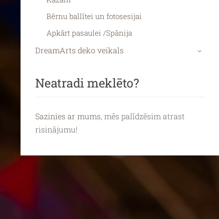
Bērnu ballītei un fotosesijai
Apkārt pasaulei /Spānija
DreamArts deko veikals
›
Neatradi meklēto?
Sazinies ar mums
, mēs palīdzēsim atrast
risinājumu!