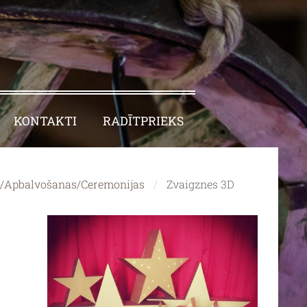
KONTAKTI
RADĪTPRIEKS
a/Apbalvošanas/Ceremonijas
Zvaigznes 3D