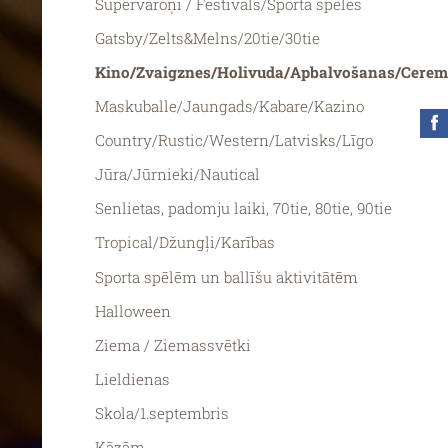
Supervaroņi / Festivāls/Sporta spēles
Gatsby/Zelts&Melns/20tie/30tie
Kino/Zvaigznes/Holivuda/Apbalvošanas/Cerem
Maskuballe/Jaungads/Kabare/Kazino
Country/Rustic/Western/Latvisks/Līgo
Jūra/Jūrnieki/Nautical
Senlietas, padomju laiki, 70tie, 80tie, 90tie
Tropical/Džungļi/Karības
Sporta spēlēm un ballīšu aktivitātēm
Halloween
Ziema / Ziemassvētki
Lieldienas
Skola/1.septembris
Kāzām