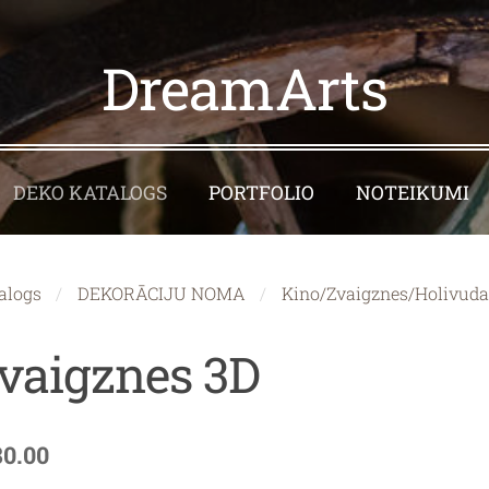
DreamArts
DEKO KATALOGS
PORTFOLIO
NOTEIKUMI
alogs
DEKORĀCIJU NOMA
Kino/Zvaigznes/Holivud
vaigznes 3D
80.00