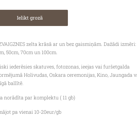
Ielikt grozā
ZVAIGZNES zelta krāsā ar un bez gaismiņām. Dažādi izmēri:
m, 50cm, 70cm un 100cm.
liski iederēsies skatuves, fotozonas, ieejas vai furšetgalda
ormējumā Holivudas, Oskara ceremonijas, Kino, Jaungada v
īgā ballītē.
a norādīta par komplektu ( 11 gb)
ājot pa vienai 10-20eur/gb