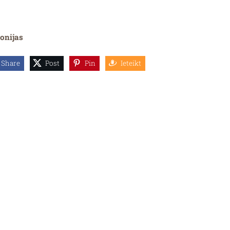
onijas
Share
Post
Pin
Ieteikt