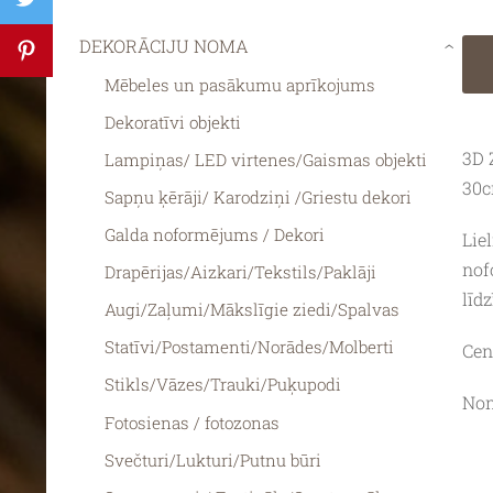
DEKORĀCIJU NOMA
›
Mēbeles un pasākumu aprīkojums
Dekoratīvi objekti
3D 
Lampiņas/ LED virtenes/Gaismas objekti
30c
Sapņu ķērāji/ Karodziņi /Griestu dekori
Galda noformējums / Dekori
Lie
nof
Drapērijas/Aizkari/Tekstils/Paklāji
līdz
Augi/Zaļumi/Mākslīgie ziedi/Spalvas
Statīvi/Postamenti/Norādes/Molberti
Cen
Stikls/Vāzes/Trauki/Puķupodi
Nom
Fotosienas / fotozonas
Svečturi/Lukturi/Putnu būri