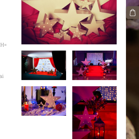
 H=
ai