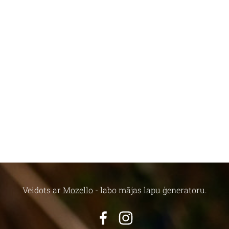
Veidots ar
Mozello
- labo mājas lapu ģeneratoru.