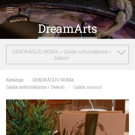
DreamArts
DEKORĀCIJU NOMA > Galda noformējums /
Dekori
Katalogs
DEKORĀCIJU NOMA
Galda noformējums / Dekori
Galda numuri