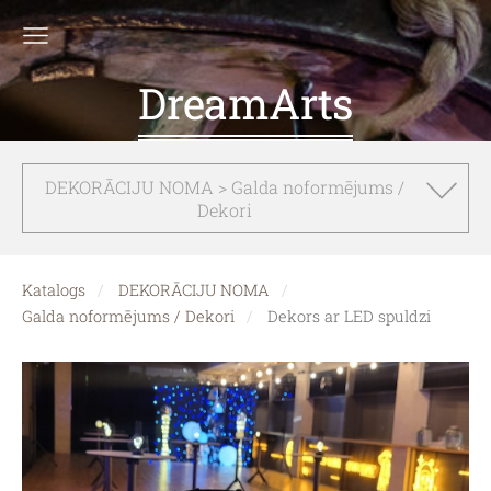
DreamArts
DEKORĀCIJU NOMA > Galda noformējums /
Dekori
Katalogs
DEKORĀCIJU NOMA
Galda noformējums / Dekori
Dekors ar LED spuldzi