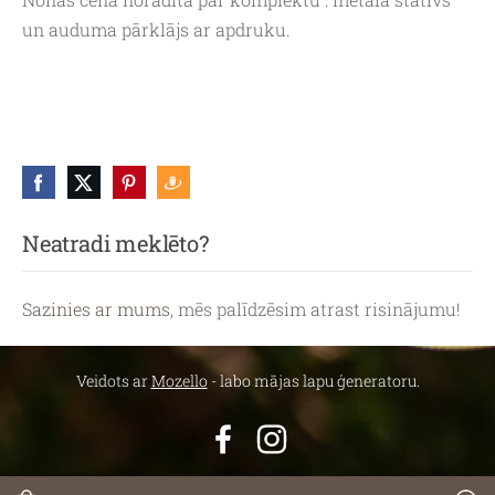
un auduma pārklājs ar apdruku.
Neatradi meklēto?
Sazinies ar mums
, mēs palīdzēsim atrast risinājumu!
Veidots ar
Mozello
- labo mājas lapu ģeneratoru.