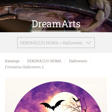
DreamArts
DEKORĀCIJU NOMA > Halloween
Katalogs
DEKORĀCIJU NOMA
Halloween
Fotosiena Halloween 2