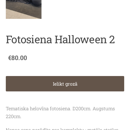
Fotosiena Halloween 2
€80.00
Ielikt grozā
Tematiska helovīna fotosiena. D200cm. Augstums
220cm.
Nonas cena norādīta par komplektu : metāla statīvs