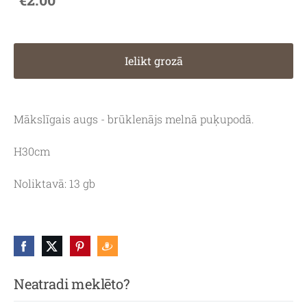
Ielikt grozā
Mākslīgais augs - brūklenājs melnā puķupodā.
H30cm
Noliktavā: 13 gb
Neatradi meklēto?