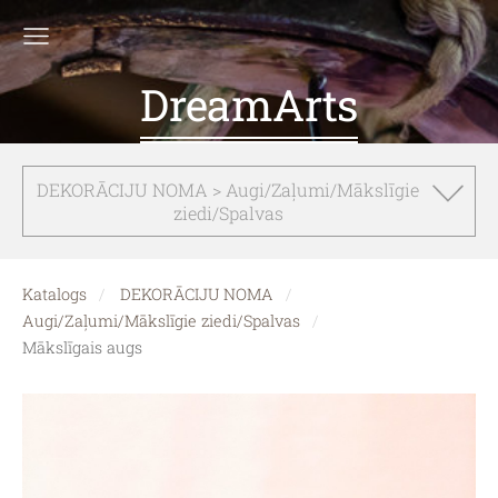
DreamArts
DEKORĀCIJU NOMA > Augi/Zaļumi/Mākslīgie
ziedi/Spalvas
Katalogs
DEKORĀCIJU NOMA
Augi/Zaļumi/Mākslīgie ziedi/Spalvas
Mākslīgais augs