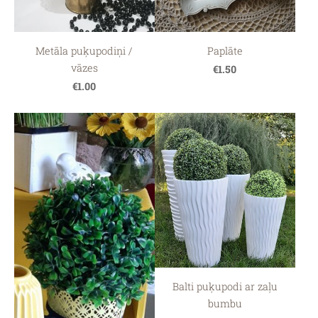
Metāla puķupodiņi /
Paplāte
vāzes
€1.50
€1.00
Balti puķupodi ar zaļu
bumbu