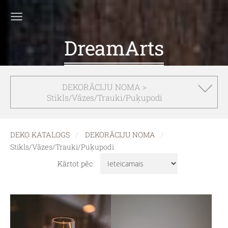
DreamArts
DEKORĀCIJU NOMA >
Stikls/Vāzes/Trauki/Puķupodi
DEKO KATALOGS
DEKORĀCIJU NOMA
Stikls/Vāzes/Trauki/Puķupodi
Kārtot pēc