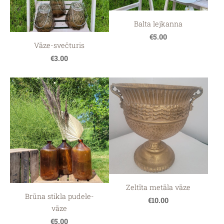
Balta lejkanna
€5.00
Vāze-svečturis
€3.00
Zeltīta metāla vāze
Brūna stikla pudele-
€10.00
vāze
€5.00