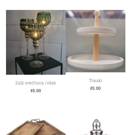
Trauki
Zaļš svečturis /vāze
€5.00
€5.00