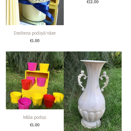
€12.00
Dzeltens podiņš/vāze
€1.00
Māla podiņi
€1.00