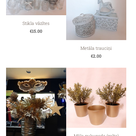
Stikla vāzītes
€15.00
Metāla trauciņi
€2.00
Māla puķupods (zelta)