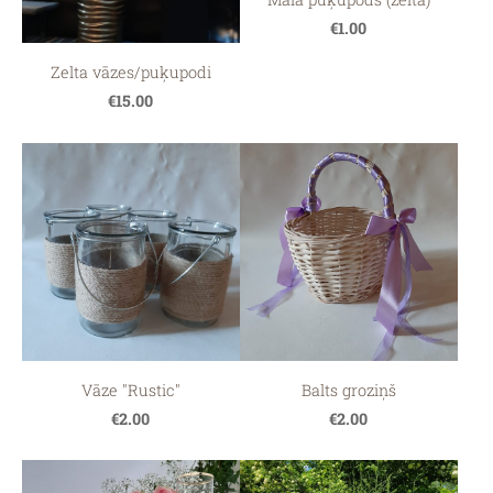
€1.00
Zelta vāzes/puķupodi
€15.00
Vāze "Rustic"
Balts groziņš
€2.00
€2.00