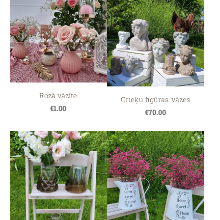
Rozā vāzīte
Grieķu figūras-vāzes
€1.00
€70.00