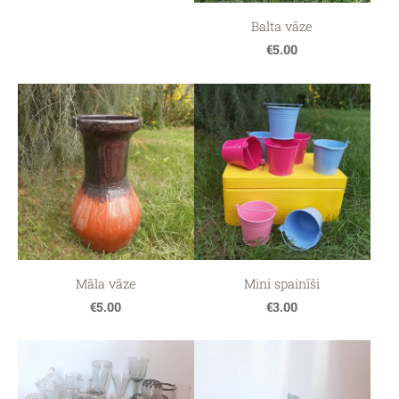
Balta vāze
€5.00
Māla vāze
Mini spainīši
€5.00
€3.00