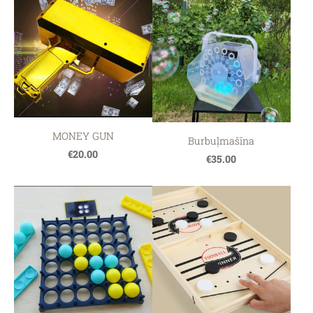
MONEY GUN
Burbuļmašīna
€20.00
€35.00