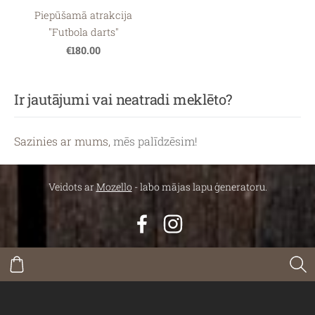
Piepūšamā atrakcija
"Futbola darts"
€180.00
Ir jautājumi vai neatradi meklēto?
Sazinies ar mums,
mēs palīdzēsim!
Veidots ar
Mozello
- labo mājas lapu ģeneratoru.