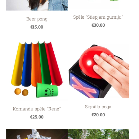
Spēle "Stiepjam gumiju"
Beer pong
€30.00
€15.00
Signāla poga
Komandu spēle "Rene"
€20.00
€25.00