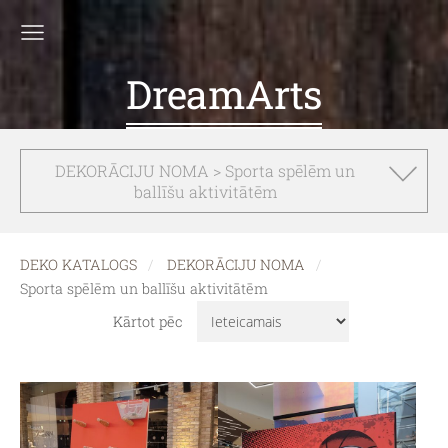
DreamArts
DEKORĀCIJU NOMA > Sporta spēlēm un
ballīšu aktivitātēm
DEKO KATALOGS
DEKORĀCIJU NOMA
Sporta spēlēm un ballīšu aktivitātēm
Kārtot pēc