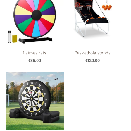
Laimes rats
Basketbola stends
€35.00
€120.00