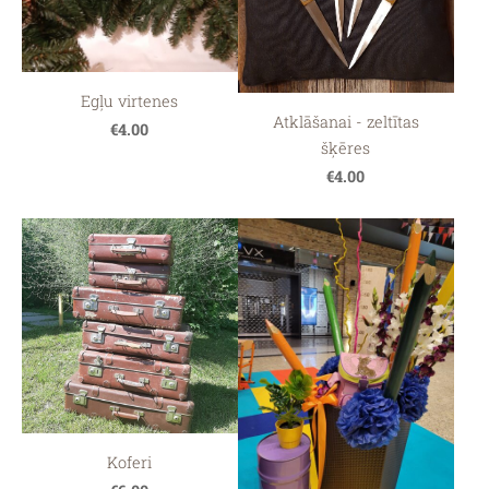
Egļu virtenes
Atklāšanai - zeltītas
€4.00
šķēres
€4.00
Koferi