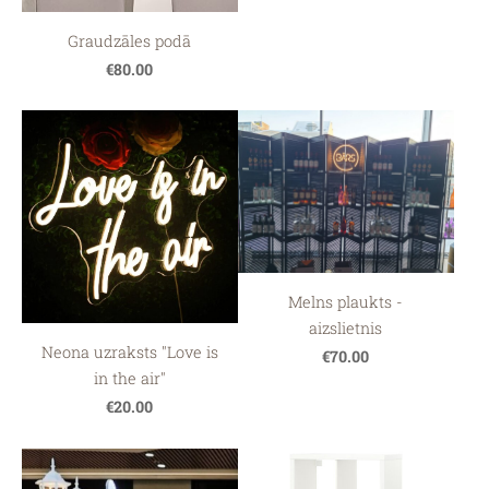
Graudzāles podā
€80.00
Melns plaukts -
aizslietnis
Neona uzraksts "Love is
€70.00
in the air"
€20.00