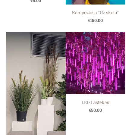
€6.00
Kompozīcija "Uz skolu"
€150.00
LED Lāstekas
€50.00