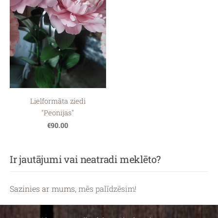
Lielformāta ziedi
"Peonijas"
€90.00
Ir jautājumi vai neatradi meklēto?
Sazinies ar mums,
mēs palīdzēsim!