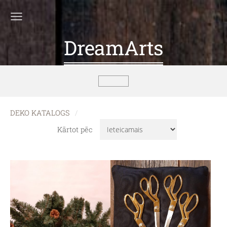
DreamArts
DEKO KATALOGS
Kārtot pēc