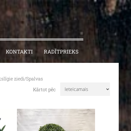
KONTAKTI
RADĪTPRIEKS
līgie ziedi/Spalvas
Kārtot pēc