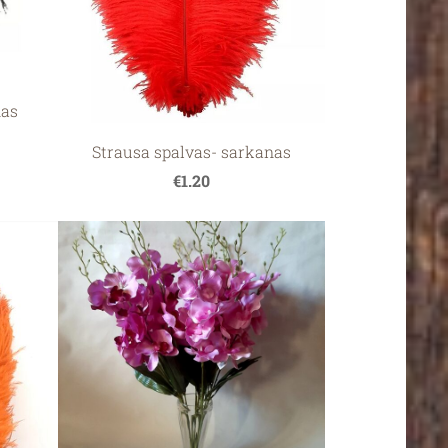
nas
Strausa spalvas- sarkanas
€1.20