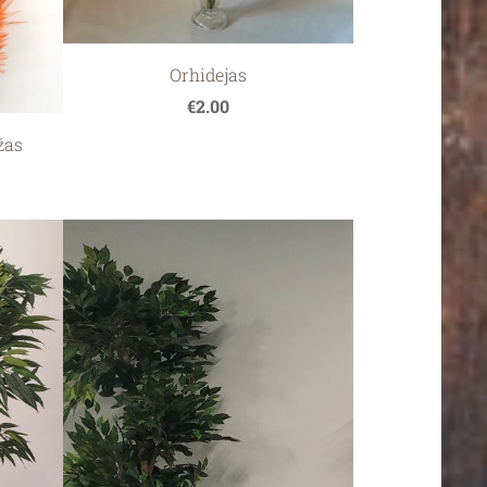
Orhidejas
€2.00
žas