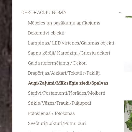
DEKORĀCIJU NOMA
›
Mēbeles un pasākumu aprīkojums
Dekoratīvi objekti
Lampiņas/ LED virtenes/Gaismas objekti
Sapņu ķērāji/ Karodziņi /Griestu dekori
Galda noformējums / Dekori
Drapērijas/Aizkari/Tekstils/Paklāji
Augi/Zaļumi/Mākslīgie ziedi/Spalvas
Statīvi/Postamenti/Norādes/Molberti
Stikls/Vāzes/Trauki/Puķupodi
Fotosienas / fotozonas
Svečturi/Lukturi/Putnu būri