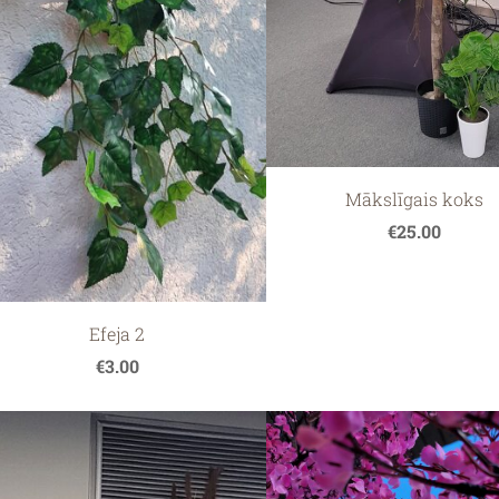
Mākslīgais koks
€25.00
Efeja 2
€3.00