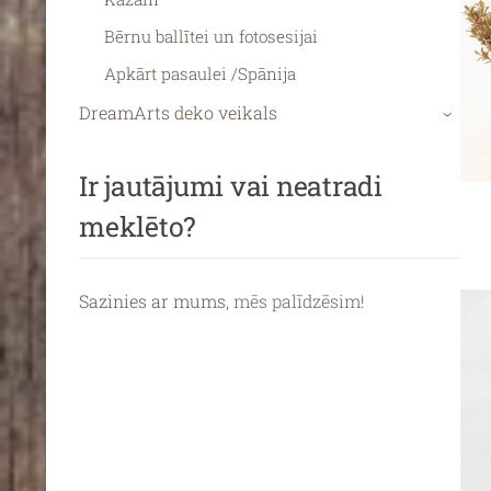
Bērnu ballītei un fotosesijai
Apkārt pasaulei /Spānija
DreamArts deko veikals
›
Ir jautājumi vai neatradi
meklēto?
Sazinies ar mums,
mēs palīdzēsim!