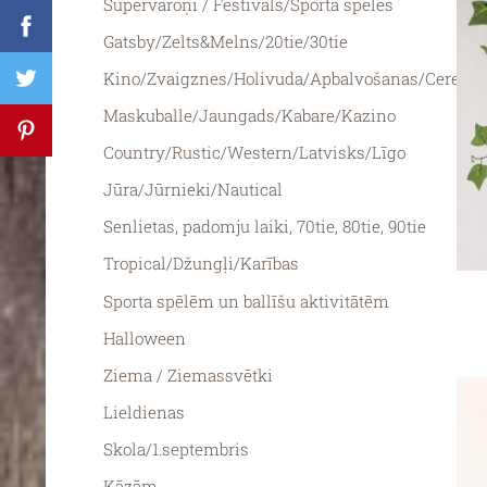
Supervaroņi / Festivāls/Sporta spēles
Gatsby/Zelts&Melns/20tie/30tie
Kino/Zvaigznes/Holivuda/Apbalvošanas/Ceremo
Maskuballe/Jaungads/Kabare/Kazino
Country/Rustic/Western/Latvisks/Līgo
Jūra/Jūrnieki/Nautical
Senlietas, padomju laiki, 70tie, 80tie, 90tie
Tropical/Džungļi/Karības
Sporta spēlēm un ballīšu aktivitātēm
Halloween
Ziema / Ziemassvētki
Lieldienas
Skola/1.septembris
Kāzām