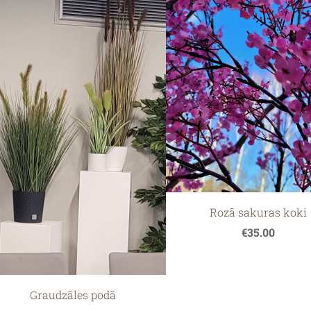
Rozā sakuras koki
€35.00
Graudzāles podā