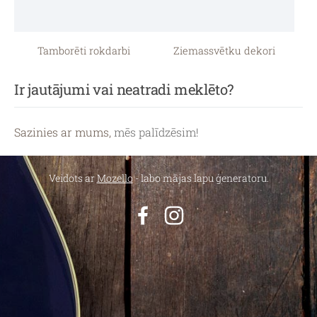
Tamborēti rokdarbi
Ziemassvētku dekori
Ir jautājumi vai neatradi meklēto?
Sazinies ar mums,
mēs palīdzēsim!
Veidots ar
Mozello
- labo mājas lapu ģeneratoru.