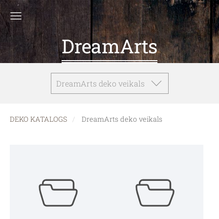
DreamArts
DreamArts deko veikals
DEKO KATALOGS
DreamArts deko veikals