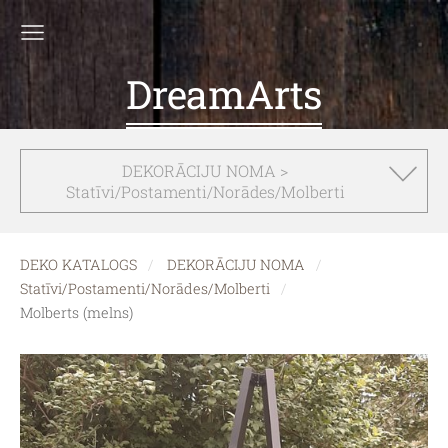
DreamArts
DEKORĀCIJU NOMA >
Statīvi/Postamenti/Norādes/Molberti
DEKO KATALOGS
DEKORĀCIJU NOMA
Statīvi/Postamenti/Norādes/Molberti
Molberts (melns)