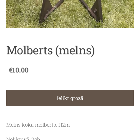
Molberts (melns)
€10.00
Ielikt grozā
Melns koka molberts. H2m
Noliktavā: 2gb