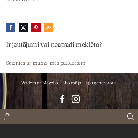
Ir jautājumi vai neatradi meklēto?
Sazinies ar mums,
mēs palīdzēsim!
Veidots ar
Mozello
- labo mājas lapu ģeneratoru.