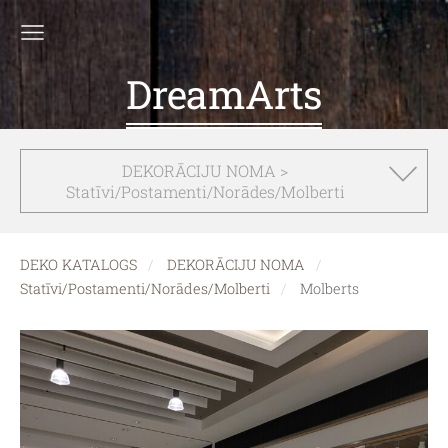
DreamArts
DEKORĀCIJU NOMA >
Statīvi/Postamenti/Norādes/Molberti
DEKO KATALOGS
DEKORĀCIJU NOMA
Statīvi/Postamenti/Norādes/Molberti
Molberts