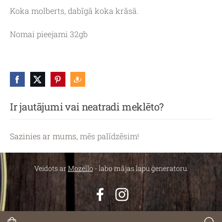
Koka molberts, dabīgā koka krāsā.
Nomai pieejami 32gb
Ir jautājumi vai neatradi meklēto?
Sazinies ar mums,
mēs palīdzēsim!
Veidots ar
Mozello
- labo mājas lapu ģeneratoru.