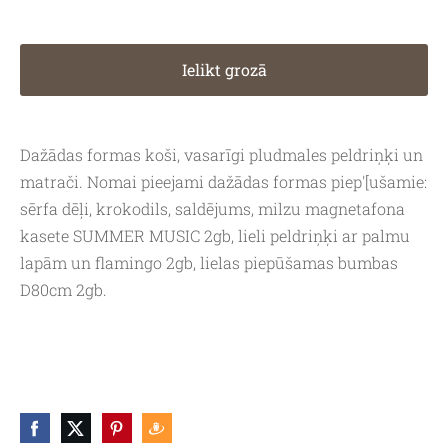
Ielikt grozā
Dažādas formas koši, vasarīgi pludmales peldriņķi un
matrači. Nomai pieejami dažādas formas piep'[ušamie:
sērfa dēļi, krokodils, saldējums, milzu magnetafona
kasete SUMMER MUSIC 2gb, lieli peldriņķi ar palmu
lapām un flamingo 2gb, lielas piepūšamas bumbas
D80cm 2gb.