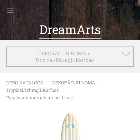
DreamArts
DEKORĀCIJU NOMA >
Tropical/Džungļi/Karības
DEKO KATALOGS
DEKORĀCIJU NOMA
Tropical/Džungļi/Karības
Piepūšami matrači un peldriņķi