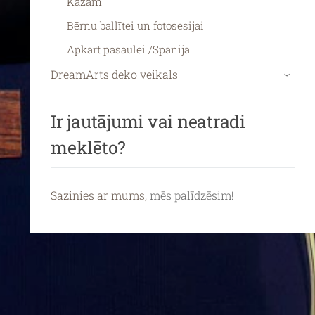
Kāzām
Bērnu ballītei un fotosesijai
Apkārt pasaulei /Spānija
DreamArts deko veikals
›
Ir jautājumi vai neatradi
meklēto?
Sazinies ar mums,
mēs palīdzēsim!