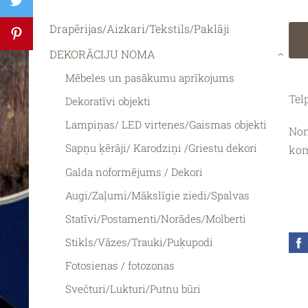
Drapērijas/Aizkari/Tekstils/Paklāji
DEKORĀCIJU NOMA
›
Mēbeles un pasākumu aprīkojums
Tel
Dekoratīvi objekti
Lampiņas/ LED virtenes/Gaismas objekti
Nom
Sapņu ķērāji/ Karodziņi /Griestu dekori
kom
Galda noformējums / Dekori
Augi/Zaļumi/Mākslīgie ziedi/Spalvas
Statīvi/Postamenti/Norādes/Molberti
Stikls/Vāzes/Trauki/Puķupodi
Fotosienas / fotozonas
Svečturi/Lukturi/Putnu būri