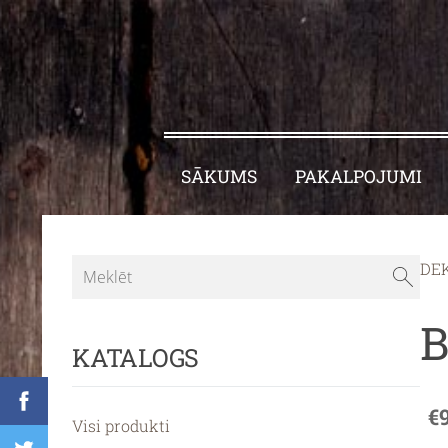
SĀKUMS
PAKALPOJUMI
DE
B
KATALOGS
€
Visi produkti