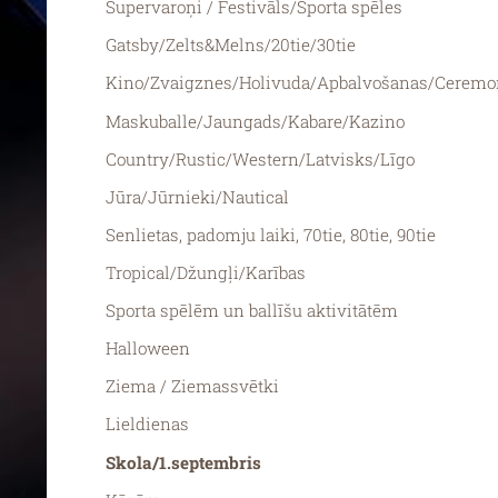
Supervaroņi / Festivāls/Sporta spēles
Gatsby/Zelts&Melns/20tie/30tie
Kino/Zvaigznes/Holivuda/Apbalvošanas/Ceremo
Maskuballe/Jaungads/Kabare/Kazino
Country/Rustic/Western/Latvisks/Līgo
Jūra/Jūrnieki/Nautical
Senlietas, padomju laiki, 70tie, 80tie, 90tie
Tropical/Džungļi/Karības
Sporta spēlēm un ballīšu aktivitātēm
Halloween
Ziema / Ziemassvētki
Lieldienas
Skola/1.septembris