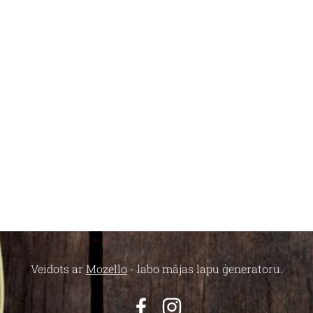
Veidots ar
Mozello
- labo mājas lapu ģeneratoru.