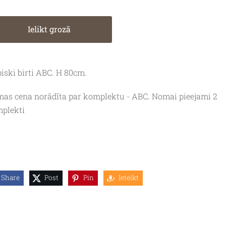
Ielikt grozā
piski birti ABC. H 80cm.
as cena norādīta par komplektu - ABC. Nomai pieejami 2
plekti
Share
Post
Pin
Ieteikt