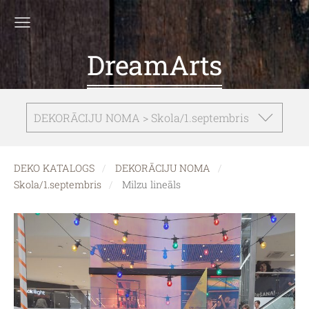
DreamArts
DEKORĀCIJU NOMA > Skola/1.septembris
DEKO KATALOGS
DEKORĀCIJU NOMA
Skola/1.septembris
Milzu lineāls