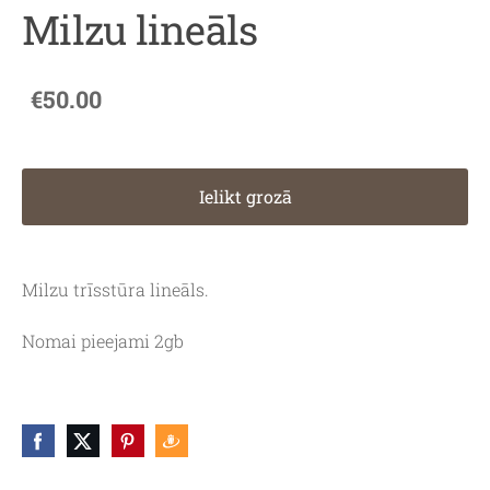
Milzu lineāls
€50.00
Ielikt grozā
Milzu trīsstūra lineāls.
Nomai pieejami 2gb