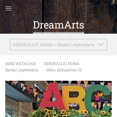
DreamArts
DEKORĀCIJU NOMA > Skola/1.septembris
DEKO KATALOGS
DEKORĀCIJU NOMA
Skola/1.septembris
Milzu pildspalvas 2D