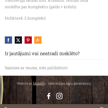
Vienvietīgs skolas sols. Krāsains. Nomas cena
norādīta par komplektu (galds + krēsls).
Noliktavā: 2 komplekti
Ir jautājumi vai neatradi meklēto?
Sazinies ar mums,
mēs palīdzēsim!
Veidots ar
Mozello
- labo mājas lapu ģeneratoru.