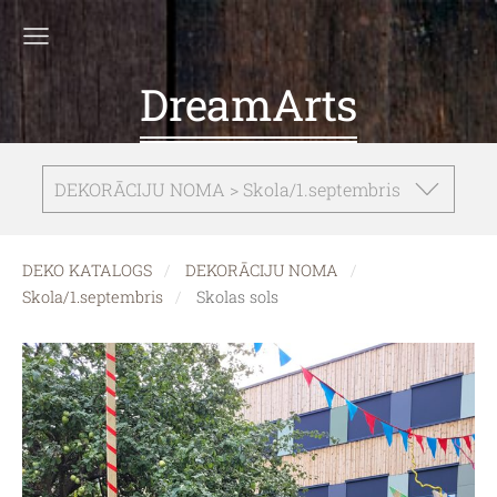
DreamArts
DEKORĀCIJU NOMA > Skola/1.septembris
DEKO KATALOGS
DEKORĀCIJU NOMA
Skola/1.septembris
Skolas sols